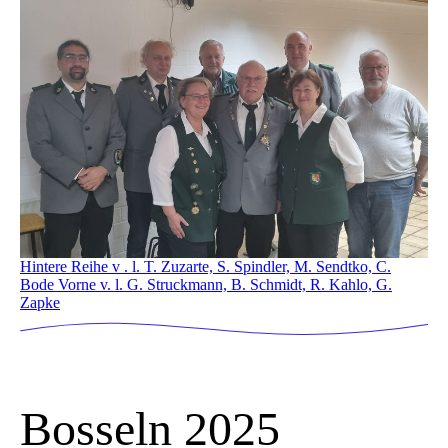
Hintere Reihe v . l. T. Zuzarte, S. Spindler, M. Sendtko, C.
Bode Vorne v. l. G. Struckmann, B. Schmidt, R. Kahlo, G.
Zapke
Bosseln 2025