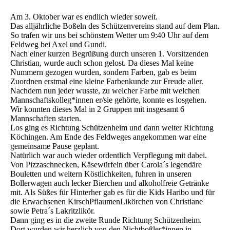
Am 3. Oktober war es endlich wieder soweit.
Das alljährliche Boßeln des Schützenvereins stand auf dem Plan.
So trafen wir uns bei schönstem Wetter um 9:40 Uhr auf dem
Feldweg bei Axel und Gundi.
Nach einer kurzen Begrüßung durch unseren 1. Vorsitzenden
Christian, wurde auch schon gelost. Da dieses Mal keine
Nummern gezogen wurden, sondern Farben, gab es beim
Zuordnen erstmal eine kleine Farbenkunde zur Freude aller.
Nachdem nun jeder wusste, zu welcher Farbe mit welchen
Mannschaftskolleg*innen er/sie gehörte, konnte es losgehen.
Wir konnten dieses Mal in 2 Gruppen mit insgesamt 6
Mannschaften starten.
Los ging es Richtung Schützenheim und dann weiter Richtung
Köchingen. Am Ende des Feldweges angekommen war eine
gemeinsame Pause geplant.
Natürlich war auch wieder ordentlich Verpflegung mit dabei.
Von Pizzaschnecken, Käsewürfeln über Carola´s legendäre
Bouletten und weitern Köstlichkeiten, fuhren in unseren
Bollerwagen auch lecker Bierchen und alkoholfreie Getränke
mit. Als Süßes für Hinterher gab es für die Kids Haribo und für
die Erwachsenen KirschPflaumenLikörchen von Christiane
sowie Petra´s Lakritzlikör.
Dann ging es in die zweite Runde Richtung Schützenheim.
Dort wurden wir herzlich von den Nichtboßler*innen in